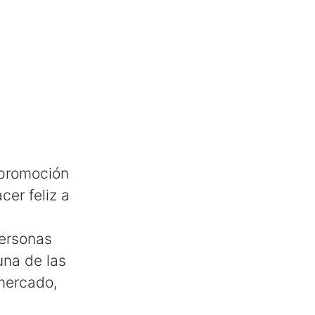
 promoción
er feliz a
personas
una de las
mercado,