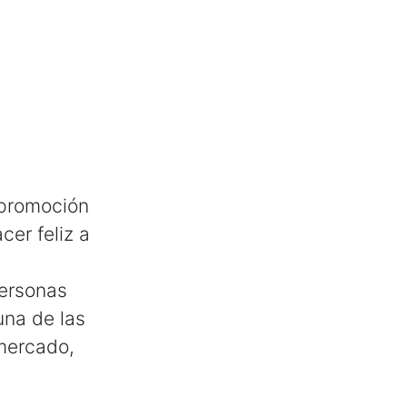
 promoción
er feliz a
personas
una de las
mercado,