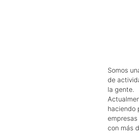
Somos una
de activid
la gente.
Actualmen
haciendo p
empresas 
con más de