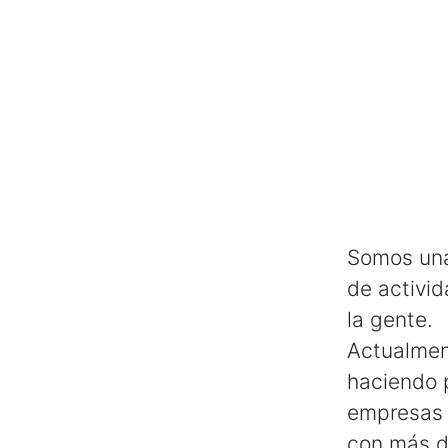
Somos una
de activid
la gente.
Actualmen
haciendo p
empresas 
con más de