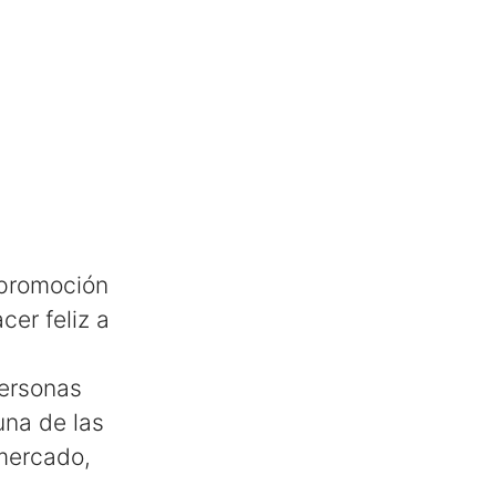
 promoción
er feliz a
personas
una de las
mercado,